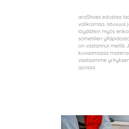
araShoes edustaa laa
valikoimaa. Istuvuus 
löydätkin myös erikoi
sometilien ylläpidost
on vastannut meillä J
kuvaamassa materiaal
vastaamme yrityksen 
ajoissa.