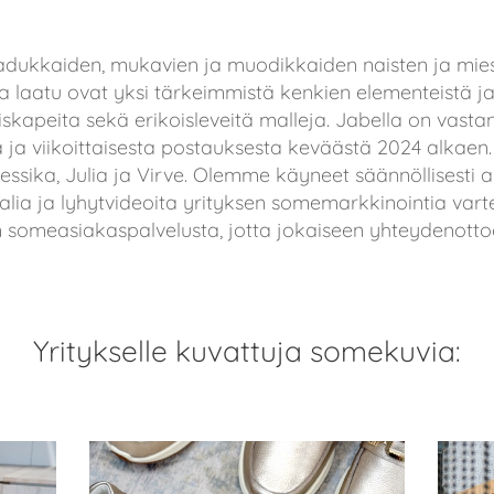
dukkaiden, mukavien ja muodikkaiden naisten ja mies
ja laatu ovat yksi tärkeimmistä kenkien elementeistä j
skapeita sekä erikoisleveitä malleja. Jabella on vasta
a ja viikoittaisesta postauksesta keväästä 2024 alkaen
essika, Julia ja Virve. Olemme käyneet säännöllisesti a
ia ja lyhytvideoita yrityksen somemarkkinointia varte
someasiakaspalvelusta, jotta jokaiseen yhteydenotto
Yritykselle kuvattuja somekuvia: