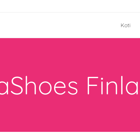
Koti
aShoes Finl