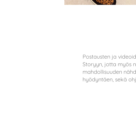
Postausten ja videoi
Storyyn, jotta myös ne
mahdollisuuden nähdä 
hyödyntäen, sekä ohja