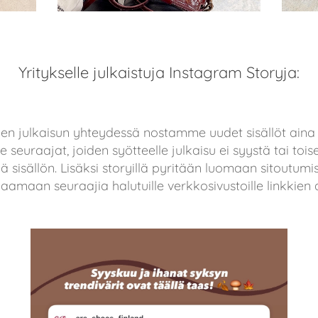
Yritykselle julkaistuja Instagram Storyja:
den julkaisun yhteydessä nostamme uudet sisällöt ain
 seuraajat, joiden syötteelle julkaisu ei syystä tai tois
sisällön. Lisäksi storyillä pyritään luomaan sitoutumisi
amaan seuraajia halutuille verkkosivustoille linkkien a