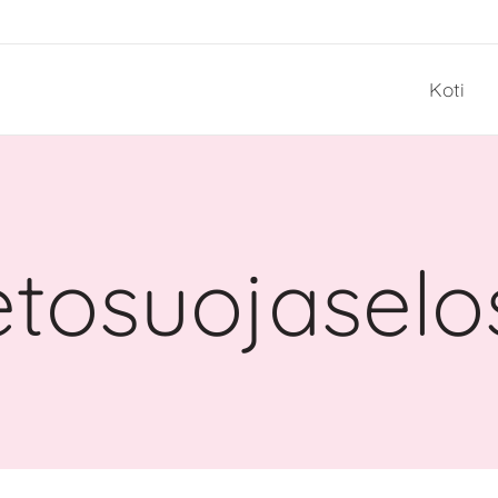
Koti
etosuojaselo