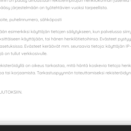
niihin on pääsy ainoastaan rekisterinpitäjän henkilökunnan jäsenillä 
le pääsy järjestelmään on työtehtävien vuoksi tarpeellista.
oite, puhelinnumero, sähköposti
än esimerkiksi käyttäjän tietojen säilytykseen, kun palvelussa siirryt
yksittäiseen käyttäjään, tai hänen henkilötietoihinsa. Evästeet pys
etuksissa. Evästeet keräävät mm. seuraavia tietoja: käyttäjän IP-o
 on tullut verkkosivulle.
kisteröidyllä on oikeus tarkastaa, mitä häntä koskevia tietoja henkil
oa tai korjaamista. Tarkastuspyynnön toteuttamiseksi rekisteröidyn
UTOKSIIN.