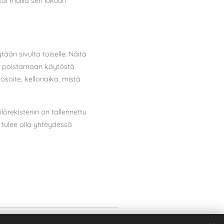
tai muilla sen lukuun
ään sivulta toiselle. Näitä
tyy poistamaan käytöstä
soite, kellonaika, mistä
örekisteriin on tallennettu
 tulee olla yhteydessä