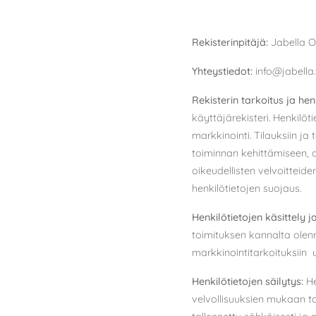
Rekisterinpitäjä:
Jabella 
Yhteystiedot:
info@jabella.
Rekisterin tarkoitus ja he
käyttäjärekisteri. Henkilöt
markkinointi. Tilauksiin ja
toiminnan kehittämiseen,
oikeudellisten velvoitteide
henkilötietojen suojaus.
Henkilötietojen käsittely j
toimituksen kannalta olen
markkinointitarkoituksiin 
Henkilötietojen säilytys:
He
velvollisuuksien mukaan tar