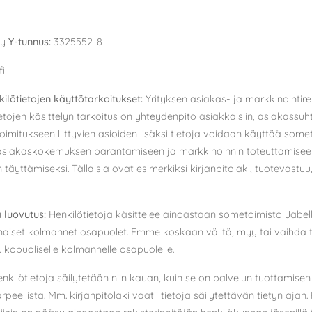
Oy
Y
-tunnus:
3325552-8
fi
nkilötietojen käyttötarkoitukset:
Yrityksen asiakas- ja markkinointire
ietojen käsittelyn tarkoitus on yhteydenpito asiakkaisiin, asiakassuht
 toimitukseen liittyvien asioiden lisäksi tietoja voidaan käyttää som
 asiakaskokemuksen parantamiseen ja markkinoinnin toteuttamisee
n täyttämiseksi. Tällaisia ovat esimerkiksi kirjanpitolaki, tuotevastuu,
a luovutus:
Henkilötietoja käsittelee ainoastaan sometoimisto Jabell
naiset kolmannet osapuolet. Emme koskaan välitä, myy tai vaihda t
ulkopuoliselle kolmannelle osapuolelle.
nkilötietoja säilytetään niin kauan, kuin se on palvelun tuottamisen 
peellista. Mm. kirjanpitolaki vaatii tietoja säilytettävän tietyn ajan.