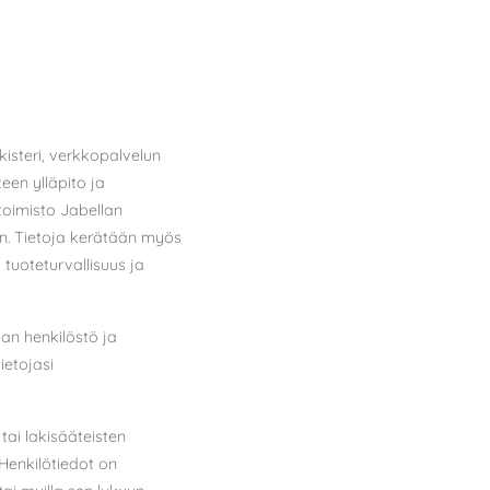
kisteri, verkkopalvelun
een ylläpito ja
etoimisto Jabellan
n. Tietoja kerätään myös
 tuoteturvallisuus ja
an henkilöstö ja
ietojasi
tai lakisääteisten
 Henkilötiedot on