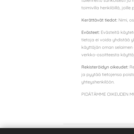
tallennettu sähköisesti ja 
toimivilla henkilöillä, joil
Kerättävät tiedot:
Nimi, os
Evästeet:
Evästeitä käytetä
tietoja ei voida yhdistää 
käyttäjän oman selaimen as
verkko-osoitteesta käyttäjä
Rekisteröidyn oikeudet:
Re
ja pyytää tietojensa poist
yhteyshenkilöön.
PIDÄTÄMME OIKEUDEN MU