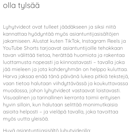
olla tylsää
Lyhytvideot ovat tulleet jäädäkseen ja siksi niitä
kannattaa hyödyntää myös asiantuntijasisältöjen
jakamiseen. Alustat kuten TikTok, Instagram Reels ja
YouTube Shorts tarjoavat asiantuntijoille tehokkaan
tavan välittää tietoa, herättää huomiota ja rakentaa
luottamusta nopeasti ja kiinnostavasti – tavalla joka
jää mieleen ja jota kohderyhmän on helppo kuluttaa.
Harva jaksaa enää tänä päivänä lukea pitkiä tekstejä,
vaan tietoa halutaan viihdyttävässä ja koukuttavassa
muodossa, johon lyhytvideot vastaavat loistavasti.
Visuaalinen ja tarinallinen kerronta toimii erityisen
hyvin silloin, kun halutaan selittää monimutkaisia
asioita helposti – ja vieläpä tavalla, joka tavoittaa
myös uutta yleisöä.
Hyvä asiantuntijasisältö lyhytvideolla: