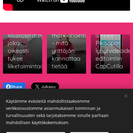
10.12.2025
ELY-
16.04.2026
Näin
keskuksen
rakennetaan
kehittämisavustuksella
sisältöstrategia,
markkinointia
02.10.2025
joka
– mitä
Pikaopas
oikeasti
yrittäjän
lyhytvideoide
tukee
kannattaa
editointiin
liiketoimintaa
tietää
CapCutilla
Share
Käytämme evästeitä mahdollistaaksemme
verkkosivustomme asianmukaisen toiminnan ja
turvallisuuden sekä tarjotaksemme sinulle parhaan
mahdollisen käyttökokemuksen.
Jabella Oy 3325552-8
Tietosuojaseloste