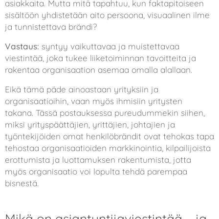
asiakkaita. Mutta mitä tapahtuu, kun faktapitoiseen
sisältöön yhdistetään aito persoona, visuaalinen ilme
ja tunnistettava brändi?
Vastaus:
syntyy vaikuttavaa ja muistettavaa
viestintää, joka tukee liiketoiminnan tavoitteita ja
rakentaa organisaation asemaa omalla alallaan.
Eikä tämä päde ainoastaan yrityksiin ja
organisaatioihin, vaan myös ihmisiin yritysten
takana. Tässä postauksessa pureudummekin siihen,
miksi yrityspäättäjien, yrittäjien, johtajien ja
työntekijöiden omat henkilöbrändit ovat tehokas tapa
tehostaa organisaatioiden markkinointia, kilpailijoista
erottumista ja luottamuksen rakentumista, jotta
myös organisaatio voi lopulta tehdä parempaa
bisnestä. 🫱🏼‍🫲🏽
Mikä on asiantuntijaviestintää – ja