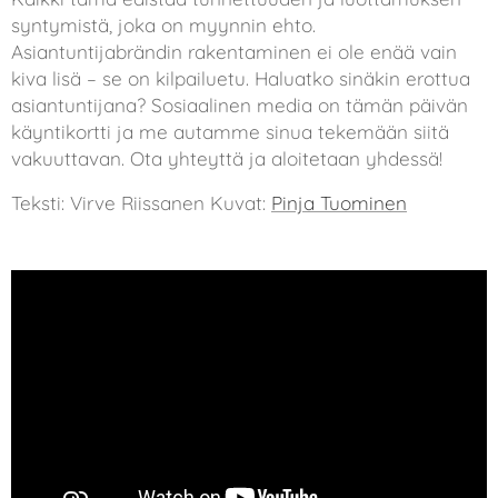
syntymistä, joka on myynnin ehto.
Asiantuntijabrändin rakentaminen ei ole enää vain
kiva lisä – se on kilpailuetu. Haluatko sinäkin erottua
asiantuntijana? Sosiaalinen media on tämän päivän
käyntikortti ja me autamme sinua tekemään siitä
vakuuttavan. Ota yhteyttä ja aloitetaan yhdessä! 👋🏼
Teksti: Virve Riissanen Kuvat:
Pinja Tuominen