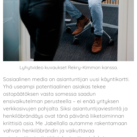
Lyhytvideo kuvaukset Rekry-Kimmon kanssa.
Sosiaalinen media on asiantuntijan uusi käyntikortti.
Yhä useampi potentiaalinen asiakas tekee
ostopäätöksen vasta somessa saadun
ensivaikutelman perusteella – ei enää yrityksen
verkkosivujen pohjalta. Siksi asiantuntijaviestintä ja
henkilöbrändäys ovat tänä päivänä liiketoiminnan
kriittisiä osia. Me Jabellalla autamme rakentamaan
vahvan henkilöbrändin ja vaikuttavaa