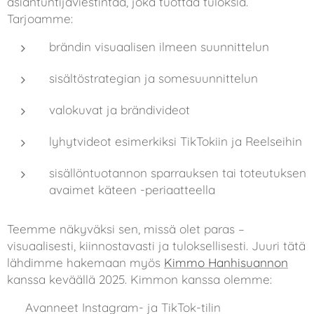
asiantuntijaviestintää, joka tuottaa tuloksia.
Tarjoamme:
brändin visuaalisen ilmeen suunnittelun
sisältöstrategian ja somesuunnittelun
valokuvat ja brändivideot
lyhytvideot esimerkiksi TikTokiin ja Reelseihin
sisällöntuotannon sparrauksen tai toteutuksen
avaimet käteen -periaatteella
Teemme näkyväksi sen, missä olet paras –
visuaalisesti, kiinnostavasti ja tuloksellisesti. Juuri tätä
lähdimme hakemaan myös
Kimmo Hanhisuannon
kanssa keväällä 2025. Kimmon kanssa olemme:
📱 Avanneet Instagram- ja TikTok-tilin