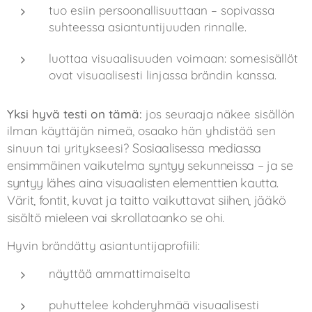
tuo esiin persoonallisuuttaan – sopivassa
suhteessa asiantuntijuuden rinnalle.
luottaa visuaalisuuden voimaan: somesisällöt
ovat visuaalisesti linjassa brändin kanssa.
Yksi hyvä testi on tämä:
jos seuraaja näkee sisällön
ilman käyttäjän nimeä, osaako hän yhdistää sen
Sosiaalisessa mediassa
sinuun tai yritykseesi?
ensimmäinen vaikutelma syntyy sekunneissa – ja se
syntyy lähes aina visuaalisten elementtien kautta.
Värit, fontit, kuvat ja taitto vaikuttavat siihen, jääkö
sisältö mieleen vai skrollataanko se ohi.
Hyvin brändätty asiantuntijaprofiili:
näyttää ammattimaiselta
puhuttelee kohderyhmää visuaalisesti