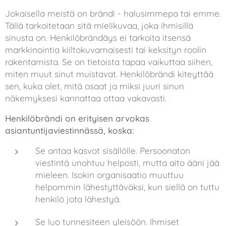
Jokaisella meistä on brändi - halusimmepa tai emme.
Tällä tarkoitetaan sitä mielikuvaa, joka ihmisillä
sinusta on. Henkilöbrändäys ei tarkoita itsensä
markkinointia kiiltokuvamaisesti tai keksityn roolin
rakentamista. Se on tietoista tapaa vaikuttaa siihen,
miten muut sinut muistavat. Henkilöbrändi kiteyttää
sen, kuka olet, mitä osaat ja miksi juuri sinun
näkemyksesi kannattaa ottaa vakavasti.
Henkilöbrändi on erityisen arvokas
asiantuntijaviestinnässä, koska:
Se antaa kasvot sisällölle. Persoonaton
viestintä unohtuu helposti, mutta aito ääni jää
mieleen. Isokin organisaatio muuttuu
helpommin lähestyttäväksi, kun siellä on tuttu
henkilö jota lähestyä.
Se luo tunnesiteen yleisöön. Ihmiset