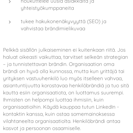
houkuttelee uusia asiakkaita ja
yhteistyökumppaneita
tukee hakukonenäkyvyyttä (SEO) ja
vahvistaa brändimielikuvaa
Pelkkä sisällön julkaiseminen ei kuitenkaan riitä. Jos
haluat oikeasti vaikuttaa, tarvitset selkeän strategian
– ja tunnistettavan brändin. Organisaation oma
brändi on hyvä olla kunnossa, mutta kun yrittäjä tai
yrityksen vastuuhenkilö luo myös itselleen vahvaa,
asiantuntijuutta korostavaa henkilöbrändiä ja tuo sitä
kautta esiin organisaatiota, on luottamus suurempi.
Ihmisten on helpompi luottaa ihmisiin, kuin
organisaatioihin. Käydä kauppaa tutun LinkedIn -
kontaktin kanssa, kuin ostaa somemainoksessa
vilahtaneelta organisaatiolta. Henkilöbrändi antaa
kasvot ja persoonan osaamiselle.