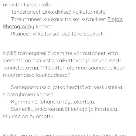
asiantuntijasisällölle.
💼 Tehostaneet LinkedInissä vaikuttamista.
📸 Toteuttaneet kuukausittaiset kuvaukset
Pinja's
Photography
kanssa.
📅 Pitäneet viikoittaiset sisältökatsaukset.
Näillä toimenpiteillä olemme varmistaneet, että
viestintä on aktiivista, vaikuttavaa ja visuaalisesti
tunnistettavaa. Mitä sitten olemme saaneet aikaan
muutamassa kuukaudessa?
🔥 Somepostauksia, jotka herättävät keskustelua
sidosryhmien kanssa.
🔥 Kymmeniä tuhansia näyttökertoja.
🔥 Sometilit, jotka keräävät kehuja ja ihastelua.
Muutos on huomattu.
Kaikki tämä edistää tunnettuuden ja luottamuksen