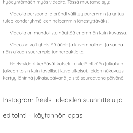
hyödyntämään myös videoita. Tässä muutama syy:
✅ Videolla persoona ja brändi välittyy paremmin ja yritys
tulee kohderyhmälleen helpommin lähestyttäväksi!
✅ Videolla on mahdollista näyttää enemmän kuin kuvassa.
✅ Videossa voit yhdistää ääni- ja kuvamaailmat ja saada
näin aikaan suurempia tunnereaktioita.
✅ Reels-videot keräävät katseluita vielä pitkään julkaisun
jälkeen toisin kuin tavalliset kuvajulkaisut, joiden näkyvyys
kertyy lähinnä julkaisupäivänä ja sitä seuraavana päivänä.
Instagram Reels -ideoiden suunnittelu ja
editointi – käytännön opas