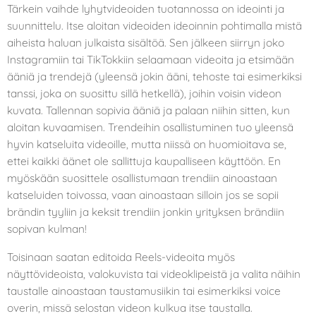
Tärkein vaihde lyhytvideoiden tuotannossa on ideointi ja
suunnittelu. Itse aloitan videoiden ideoinnin pohtimalla mistä
aiheista haluan julkaista sisältöä. Sen jälkeen siirryn joko
Instagramiin tai TikTokkiin selaamaan videoita ja etsimään
ääniä ja trendejä (yleensä jokin ääni, tehoste tai esimerkiksi
tanssi, joka on suosittu sillä hetkellä), joihin voisin videon
kuvata. Tallennan sopivia ääniä ja palaan niihin sitten, kun
aloitan kuvaamisen. Trendeihin osallistuminen tuo yleensä
hyvin katseluita videoille, mutta niissä on huomioitava se,
ettei kaikki äänet ole sallittuja kaupalliseen käyttöön. En
myöskään suosittele osallistumaan trendiin ainoastaan
katseluiden toivossa, vaan ainoastaan silloin jos se sopii
brändin tyyliin ja keksit trendiin jonkin yrityksen brändiin
sopivan kulman!
Toisinaan saatan editoida Reels-videoita myös
näyttövideoista, valokuvista tai videoklipeistä ja valita näihin
taustalle ainoastaan taustamusiikin tai esimerkiksi voice
overin, missä selostan videon kulkua itse taustalla.