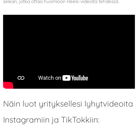
seikan, jotka ottaa huomioon Reels-videoita tehdessä.
Näin luot yrityksellesi lyhytvideoita
Instagramiin ja TikTokkiin: