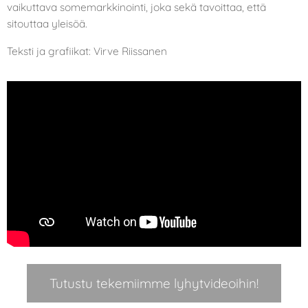
vaikuttava somemarkkinointi, joka sekä tavoittaa, että
sitouttaa yleisöä. 🫶🏼
Teksti ja grafiikat: Virve Riissanen
10.12.2025
ELY-
16.04.2026
Tutustu tekemiimme lyhytvideoihin!
Näin
keskuksen
rakennetaan
kehittämisavustuksella