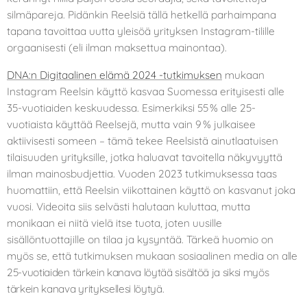
silmäpareja. Pidänkin Reelsiä tällä hetkellä parhaimpana
tapana tavoittaa uutta yleisöä yrityksen Instagram-tilille
orgaanisesti (eli ilman maksettua mainontaa).
DNA:n Digitaalinen elämä 2024 -tutkimuksen
mukaan
Instagram Reelsin käyttö kasvaa Suomessa erityisesti alle
35-vuotiaiden keskuudessa. Esimerkiksi 55 % alle 25-
vuotiaista käyttää Reelsejä, mutta vain 9 % julkaisee
aktiivisesti someen – tämä tekee Reelsistä ainutlaatuisen
tilaisuuden yrityksille, jotka haluavat tavoitella näkyvyyttä
ilman mainosbudjettia. Vuoden 2023 tutkimuksessa taas
huomattiin, että Reelsin viikottainen käyttö on kasvanut joka
vuosi. Videoita siis selvästi halutaan kuluttaa, mutta
monikaan ei niitä vielä itse tuota, joten uusille
sisällöntuottajille on tilaa ja kysyntää. Tärkeä huomio on
myös se, että tutkimuksen mukaan s
osiaalinen media on
alle
25-vuotiaiden tärkein kanava löytää sisältöä ja siksi myös
tärkein kanava yrityksellesi löytyä.