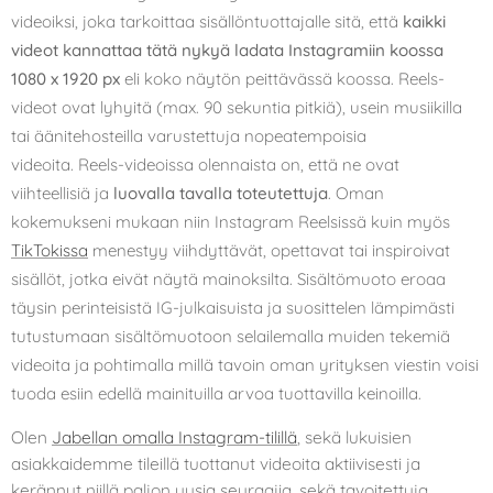
videoiksi, joka tarkoittaa sisällöntuottajalle sitä, että
kaikki
videot kannattaa tätä nykyä ladata Instagramiin koossa
1080 x 1920 px
eli koko näytön peittävässä koossa. Reels-
videot ovat lyhyitä (max. 90 sekuntia pitkiä), usein musiikilla
tai äänitehosteilla varustettuja nopeatempoisia
videoita.
Reels-videoissa olennaista on, että ne ovat
viihteellisiä ja
luovalla tavalla toteutettuja
. Oman
kokemukseni mukaan niin Instagram Reelsissä kuin myös
TikTokissa
menestyy viihdyttävät, opettavat tai inspiroivat
sisällöt, jotka eivät näytä mainoksilta. Sisältömuoto eroaa
täysin perinteisistä IG-julkaisuista ja suosittelen lämpimästi
tutustumaan sisältömuotoon selailemalla muiden tekemiä
videoita ja pohtimalla millä tavoin oman yrityksen viestin voisi
tuoda esiin edellä mainituilla arvoa tuottavilla keinoilla.
Olen
Jabellan omalla Instagram-tilillä
, sekä lukuisien
asiakkaidemme tileillä tuottanut videoita aktiivisesti ja
kerännyt niillä paljon uusia seuraajia, sekä tavoitettuja