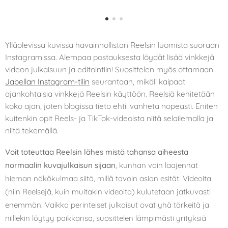
Ylläolevissa kuvissa havainnollistan Reelsin luomista suoraan
Instagramissa. Alempaa postauksesta löydät lisää vinkkejä
videon julkaisuun ja editointiin! Suosittelen myös ottamaan
Jabellan Instagram-tilin
seurantaan, mikäli kaipaat
ajankohtaisia vinkkejä Reelsin käyttöön. Reelsiä kehitetään
koko ajan, joten blogissa tieto ehtii vanheta nopeasti. Eniten
kuitenkin opit Reels- ja TikTok-videoista niitä selailemalla ja
niitä tekemällä.
Voit toteuttaa Reelsin lähes mistä tahansa aiheesta
normaalin kuvajulkaisun sijaan
, kunhan vain laajennat
hieman näkökulmaa siitä, millä tavoin asian esität.
Videoita
(niin Reelsejä, kuin muitakin videoita) kulutetaan jatkuvasti
enemmän. Vaikka perinteiset julkaisut ovat yhä tärkeitä ja
niillekin löytyy paikkansa, suosittelen lämpimästi yrityksiä