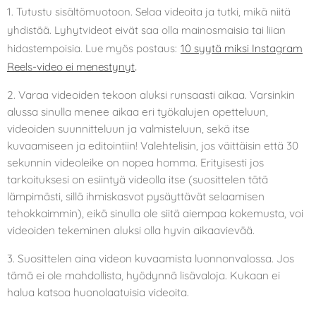
1. Tutustu sisältömuotoon. Selaa videoita ja tutki, mikä niitä
yhdistää. Lyhytvideot eivät saa olla mainosmaisia tai liian
hidastempoisia. Lue myös postaus:
10 syytä miksi Instagram
.
Reels-video ei menestynyt
2. Varaa videoiden tekoon aluksi runsaasti aikaa. Varsinkin
alussa sinulla menee aikaa eri työkalujen opetteluun,
videoiden suunnitteluun ja valmisteluun, sekä itse
kuvaamiseen ja editointiin! Valehtelisin, jos väittäisin että 30
sekunnin videoleike on nopea homma. Erityisesti jos
tarkoituksesi on esiintyä videolla itse (suosittelen tätä
lämpimästi, sillä ihmiskasvot pysäyttävät selaamisen
tehokkaimmin), eikä sinulla ole siitä aiempaa kokemusta, voi
videoiden tekeminen aluksi olla hyvin aikaavievää.
3. Suosittelen aina videon kuvaamista luonnonvalossa. Jos
tämä ei ole mahdollista, hyödynnä lisävaloja. Kukaan ei
halua katsoa huonolaatuisia videoita.