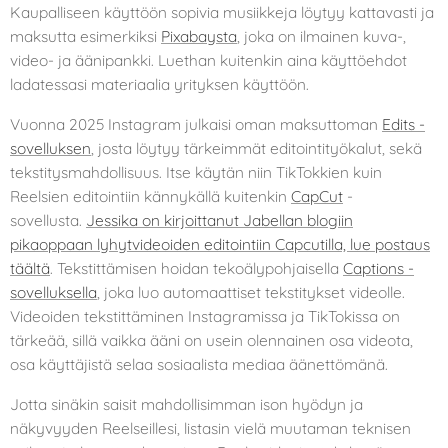
Kaupalliseen käyttöön sopivia musiikkeja löytyy kattavasti ja
maksutta esimerkiksi
Pixabaysta
, joka on ilmainen kuva-,
video- ja äänipankki. Luethan kuitenkin aina käyttöehdot
ladatessasi materiaalia yrityksen käyttöön.
Vuonna 2025 Instagram julkaisi oman maksuttoman
Edits -
sovelluksen
, josta löytyy tärkeimmät editointityökalut, sekä
tekstitysmahdollisuus. Itse käytän niin TikTokkien kuin
Reelsien editointiin kännykällä kuitenkin
CapCut
-
sovellusta.
Jessika on kirjoittanut Jabellan blogiin
pikaoppaan lyhytvideoiden editointiin Capcutilla, lue postaus
täältä
. Tekstittämisen hoidan tekoälypohjaisella
Captions -
sovelluksella
, joka luo automaattiset tekstitykset videolle.
Videoiden tekstittäminen Instagramissa ja TikTokissa on
tärkeää, sillä vaikka ääni on usein olennainen osa videota,
osa käyttäjistä selaa sosiaalista mediaa äänettömänä.
Jotta sinäkin saisit mahdollisimman ison hyödyn ja
näkyvyyden Reelseillesi, listasin vielä muutaman teknisen