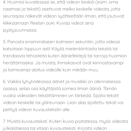
4. Huomioi kuvatessasi se, että videon keskiö (esim. oma
naamasi ja tekstit) asettuvat melko keskelle videota, jotta
seuraajasi näkevät videon syötteeltään ilman, että joutuvat
klikkaamaan Reelsin auki. Kuvaa videot aina
pystysuunnassa.
5. Panosta ensimmäiseen kolmeen sekuntiin, jotta videosi
katsotaan loppuun asti! Käytä mielenkiintoista tekstiä tai
trendaavia tehosteita kuten ääniefektejä tai tarroja huomion
herättämiseksi. Ja muista, ihmiskasvot ovat kiinnostavampi
ja toimivampi aloitus videolle kuin mikään muu.
6. Vaikka lyhytvideoissa äänet ja musiikki on olennaisessa
osassa, selaa osa käyttäjistä somea ilman ääniä. Tämän
vuoksi videoiden tekstittäminen on tärkeää. Sijoita tekstit
videon keskelle tai yläreunaan. Liian alas sijoitettu teksti voi
peittyä videon kuvaustekstin alle.
7. Muista kuvausteksti. Kuten kuvia postatessa, myös videoita
julkaistaessa tarvitaan kuvausteksti. Kirjoita videon