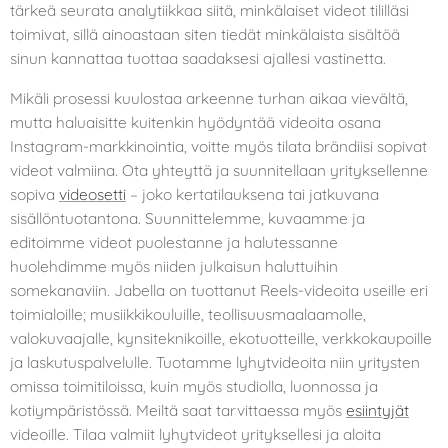
tärkeä seurata analytiikkaa siitä, minkälaiset videot tililläsi
toimivat, sillä ainoastaan siten tiedät minkälaista sisältöä
sinun kannattaa tuottaa saadaksesi ajallesi vastinetta.
Mikäli prosessi kuulostaa arkeenne turhan aikaa vievältä,
mutta haluaisitte kuitenkin hyödyntää videoita osana
Instagram-markkinointia, voitte myös tilata brändiisi sopivat
videot valmiina. Ota yhteyttä ja suunnitellaan yrityksellenne
sopiva
videosetti
– joko kertatilauksena tai jatkuvana
sisällöntuotantona. Suunnittelemme, kuvaamme ja
editoimme videot puolestanne ja halutessanne
huolehdimme myös niiden julkaisun haluttuihin
somekanaviin. Jabella on tuottanut Reels-videoita useille eri
toimialoille; musiikkikouluille, teollisuusmaalaamolle,
valokuvaajalle, kynsiteknikoille, ekotuotteille, verkkokaupoille
ja laskutuspalvelulle. Tuotamme lyhytvideoita niin yritysten
omissa toimitiloissa, kuin myös studiolla, luonnossa ja
kotiympäristössä. Meiltä saat tarvittaessa myös
esiintyjät
videoille. Tilaa valmiit lyhytvideot yrityksellesi ja aloita