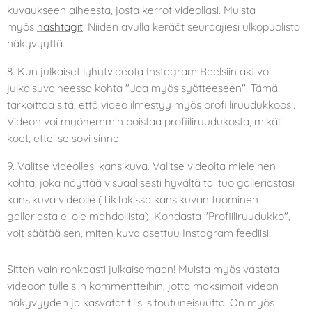
kuvaukseen aiheesta, josta kerrot videollasi. Muista
myös
hashtagit
! Niiden avulla keräät seuraajiesi ulkopuolista
näkyvyyttä.
8. Kun julkaiset lyhytvideota Instagram Reelsiin aktivoi
julkaisuvaiheessa kohta "Jaa myös syötteeseen". Tämä
tarkoittaa sitä, että video ilmestyy myös profiiliruudukkoosi.
Videon voi myöhemmin poistaa profiiliruudukosta, mikäli
koet, ettei se sovi sinne.
9. Valitse videollesi kansikuva. Valitse videolta mieleinen
kohta, joka näyttää visuaalisesti hyvältä tai tuo galleriastasi
kansikuva videolle (TikTokissa kansikuvan tuominen
galleriasta ei ole mahdollista). Kohdasta "Profiiliruudukko",
voit säätää sen, miten kuva asettuu Instagram feediisi!
Sitten vain rohkeasti julkaisemaan! Muista myös vastata
videoon tulleisiin kommentteihin, jotta maksimoit videon
näkyvyyden ja kasvatat tilisi sitoutuneisuutta. On myös