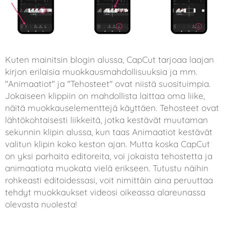
Kuten mainitsin blogin alussa, CapCut tarjoaa laajan
kirjon erilaisia muokkausmahdollisuuksia ja mm.
"Animaatiot" ja "Tehosteet" ovat niistä suosituimpia.
Jokaiseen klippiin on mahdollista laittaa oma liike,
näitä muokkauselementtejä käyttäen. Tehosteet ovat
lähtökohtaisesti liikkeitä, jotka kestävät muutaman
sekunnin klipin alussa, kun taas Animaatiot kestävät
valitun klipin koko keston ajan. Mutta koska CapCut
on yksi parhaita editoreita, voi jokaista tehostetta ja
animaatiota muokata vielä erikseen. Tutustu näihin
rohkeasti editoidessasi, voit nimittäin aina peruuttaa
tehdyt muokkaukset videosi oikeassa alareunassa
olevasta nuolesta!