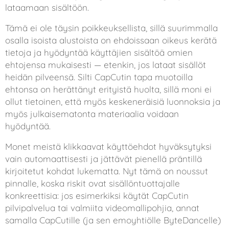
lataamaan sisältöön.
Tämä ei ole täysin poikkeuksellista, sillä suurimmalla
osalla isoista alustoista on ehdoissaan oikeus kerätä
tietoja ja hyödyntää käyttäjien sisältöä omien
ehtojensa mukaisesti — etenkin, jos lataat sisällöt
heidän pilveensä. Silti CapCutin tapa muotoilla
ehtonsa on herättänyt erityistä huolta, sillä moni ei
ollut tietoinen, että myös keskeneräisiä luonnoksia ja
myös julkaisematonta materiaalia voidaan
hyödyntää.
Monet meistä klikkaavat käyttöehdot hyväksytyksi
vain automaattisesti ja jättävät pienellä präntillä
kirjoitetut kohdat lukematta. Nyt tämä on noussut
pinnalle, koska riskit ovat sisällöntuottajalle
konkreettisia: jos esimerkiksi käytät CapCutin
pilvipalvelua tai valmiita videomallipohjia, annat
samalla CapCutille (ja sen emoyhtiölle ByteDancelle)