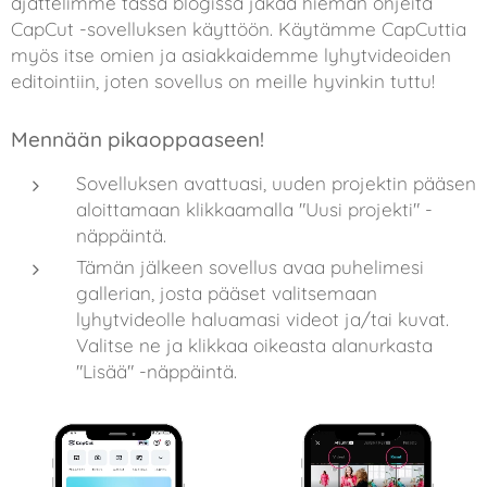
ajattelimme tässä blogissa jakaa hieman ohjeita
CapCut -sovelluksen käyttöön. Käytämme CapCuttia
myös itse omien ja asiakkaidemme lyhytvideoiden
editointiin, joten sovellus on meille hyvinkin tuttu!
Mennään pikaoppaaseen!
Sovelluksen avattuasi, uuden projektin pääsen
aloittamaan klikkaamalla "Uusi projekti" -
näppäintä.
Tämän jälkeen sovellus avaa puhelimesi
gallerian, josta pääset valitsemaan
lyhytvideolle haluamasi videot ja/tai kuvat.
Valitse ne ja klikkaa oikeasta alanurkasta
"Lisää" -näppäintä.