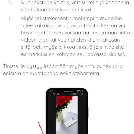
Kun teksti on valmis, voit siirrellä ja käännellä
sitä haluamaasi kohtaan klipillä.
Myös tekstielementin molempiin reunoihin
tulee valkoiset osat, joista tekstin kestoa voi
hyvin säätää. Sen voi säätää kestämään koko
videon ajan tai vaan yhden klipin tai osan
siitä. Voit myös pilkkoa tekstiä ja siirtää sitä
esimerkiksi eri kohtaan seuraavassa klipissä.
Teksteille pystyy lisäämään myös mm. puhekuplia,
erilaisia animaatioita ja erikoistehosteita.