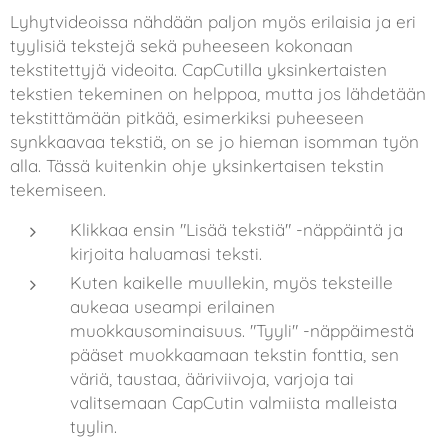
Lyhytvideoissa nähdään paljon myös erilaisia ja eri
tyylisiä tekstejä sekä puheeseen kokonaan
tekstitettyjä videoita. CapCutilla yksinkertaisten
tekstien tekeminen on helppoa, mutta jos lähdetään
tekstittämään pitkää, esimerkiksi puheeseen
synkkaavaa tekstiä, on se jo hieman isomman työn
alla. Tässä kuitenkin ohje yksinkertaisen tekstin
tekemiseen.
Klikkaa ensin "Lisää tekstiä" -näppäintä ja
kirjoita haluamasi teksti.
Kuten kaikelle muullekin, myös teksteille
aukeaa useampi erilainen
muokkausominaisuus. "Tyyli" -näppäimestä
pääset muokkaamaan tekstin fonttia, sen
väriä, taustaa, ääriviivoja, varjoja tai
valitsemaan CapCutin valmiista malleista
tyylin.