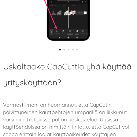
Uskaltaako CapCuttia yhä käyttää
yrityskäyttöön?
Varmasti moni on huomannut, että CapCutin
päivittyneiden käyttöehtojen ympärillä on liikkunut
varsinkin TikTokissa paljon keskustelua. Uusissa
käyttöehdoissa on nimittäin linjattu, että CapCut voi
saada erittäin laajat käyttöoikeudet käyttäjien