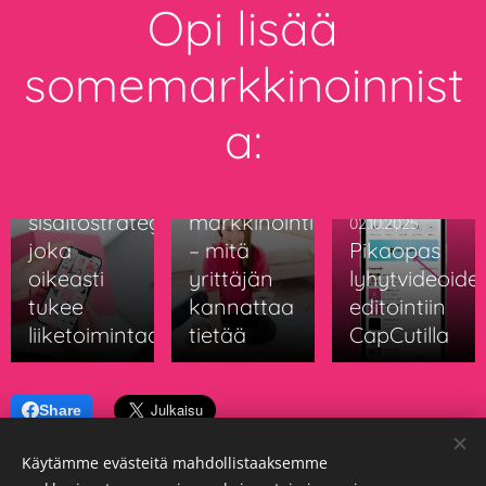
Opi lisää
somemarkkinoinnist
10.12.2025
a:
ELY-
16.04.2026
Näin
keskuksen
rakennetaan
kehittämisavustuksella
sisältöstrategia,
markkinointia
02.10.2025
joka
– mitä
Pikaopas
oikeasti
yrittäjän
lyhytvideoide
tukee
kannattaa
editointiin
liiketoimintaa
tietää
CapCutilla
Share
Käytämme evästeitä mahdollistaaksemme