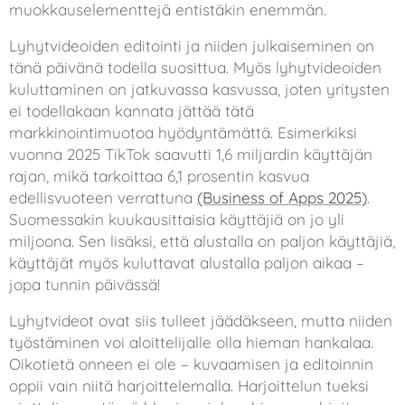
muokkauselementtejä entistäkin enemmän.
Lyhytvideoiden editointi ja niiden julkaiseminen on
tänä päivänä todella suosittua. Myös lyhytvideoiden
kuluttaminen on jatkuvassa kasvussa, joten yritysten
ei todellakaan kannata jättää tätä
markkinointimuotoa hyödyntämättä. Esimerkiksi
vuonna 2025 TikTok saavutti 1,6 miljardin käyttäjän
rajan, mikä tarkoittaa 6,1 prosentin kasvua
edellisvuoteen verrattuna
(Business of Apps 2025)
.
Suomessakin kuukausittaisia käyttäjiä on jo yli
miljoona. Sen lisäksi, että alustalla on paljon käyttäjiä,
käyttäjät myös kuluttavat alustalla paljon aikaa –
jopa tunnin päivässä!
Lyhytvideot ovat siis tulleet jäädäkseen, mutta niiden
työstäminen voi aloittelijalle olla hieman hankalaa.
Oikotietä onneen ei ole – kuvaamisen ja editoinnin
oppii vain niitä harjoittelemalla. Harjoittelun tueksi