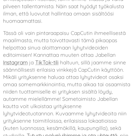
pilveen tallentamista. Näin saat hyödyt työkalusta
ilman, että luovutat hallintaa omaan sisältöösi
huomaamattasi.
Tässä oli vain pintaraapaisu CapCutin ihmeellisestä
maailmasta, mutta toivottavasti tämä pikaopas
helpottaa sinua aloittamaan lyhytvideoiden
editoimisen! Kannattaa muuten ottaa Jabellan
Instagram
TikTok-tili
ja
haltuun, sillä jaamme sinne
säännöllisesti erilaisia vinkkejä CapCutin käyttöön.
Mikäli yrityksenne haluaa ottaa lyhytvideot osaksi
omaa somemarkkinointia, mutta aikaa tai osaamista
niiden tuottamiselle ei yrityksen sisältä löydy,
autamme mielellämme! Sometoimisto Jabellan
kautta voit ulkoistaa yrityksenne
lyhytvideotuotannon. Kuvaamme lyhytvideoita niin
yrityksenne toimitiloissa, erilaisissa lokaatioissa
(kuten luonnossa, kesämökillä, kaupungilla), sekä
Tutustu palveluihimme ja ota yhteyttä
studioilla.
, niin