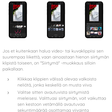
Jos et kuitenkaan halua video- tai kuvaklippiisi sen
suurempaa liikettä, vaan ainoastaan hienon siirtymän
klipistä toiseen, on "Siirtymä" -muokkaus silloin
paikallaan.
Klikkaa klippien välissä olevaa valkoista
neliötä, jonka keskellä on musta viiva.
Valitse sitten avautuvista siirtymistä
mieleisesi. Valittuasi siirtymän, voit vaikuttaa
sen kestoon vetämällä avautuvaa
sekuntimäärää osoittamaa viivainta