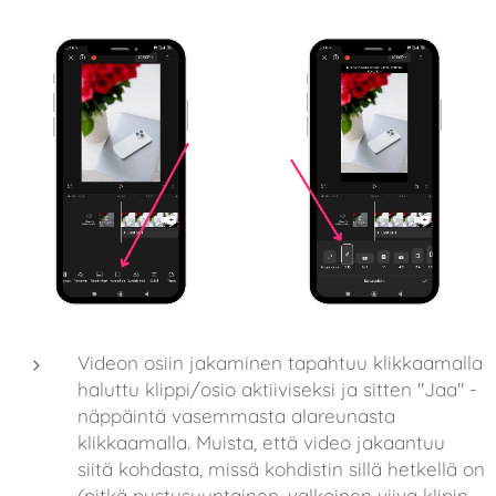
Videon osiin jakaminen tapahtuu klikkaamalla
haluttu klippi/osio aktiiviseksi ja sitten "Jaa" -
näppäintä vasemmasta alareunasta
klikkaamalla. Muista, että video jakaantuu
siitä kohdasta, missä kohdistin sillä hetkellä on
(pitkä pystysuuntainen, valkoinen viiva klipin