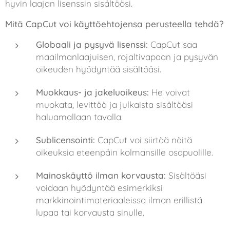
hyvin laajan lisenssin sisältöösi.
Mitä CapCut voi käyttöehtojensa perusteella tehdä?
Globaali ja pysyvä lisenssi:
CapCut saa
maailmanlaajuisen, rojaltivapaan ja pysyvän
oikeuden hyödyntää sisältöäsi.
Muokkaus- ja jakeluoikeus:
He voivat
muokata, levittää ja julkaista sisältöäsi
haluamallaan tavalla.
Sublicensointi:
CapCut voi siirtää näitä
oikeuksia eteenpäin kolmansille osapuolille.
Mainoskäyttö ilman korvausta:
Sisältöäsi
voidaan hyödyntää esimerkiksi
markkinointimateriaaleissa ilman erillistä
lupaa tai korvausta sinulle.