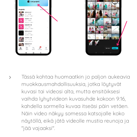
Tässä kohtaa huomaatkin jo paljon aukeavia
muokkausmahdollisuuksia, jotka löytyvät
kuvasi tai videosi alta, mutta ensitöiksesi
vaihda lyhytvideon kuvasuhde kokoon 9:16,
kahdella sormella kuvaa itseäsi päin vetäen.
Näin video näkyy somessa katsojalle koko
näytöllä, eikä jätä videolle mustia reunoja ja
"jää vajaaksi".