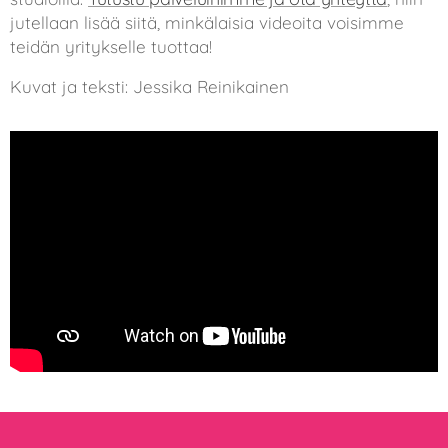
jutellaan lisää siitä, minkälaisia videoita voisimme
teidän yritykselle tuottaa! 👋🏼
Kuvat ja teksti: Jessika Reinikainen