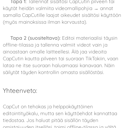
❌
Tapa 1:
Tallennat sisältösi CapCutin pilveen tai
käytät heidän valmiita videomallipohjia → annat
samalla CapCutille laajat oikeudet sisältösi käyttöön
(myös mainoksissa ilman korvausta).
✅
Tapa 2 (suositeltava):
Editoi materiaalisi täysin
offline-tilassa ja tallenna valmiit videot vain ja
ainoastaan omalle laitteellesi. Älä jaa videoita
CapCutin kautta pilveen tai suoraan TikTokiin, vaan
lataa ne itse suoraan haluamaasi kanavaan. Näin
säilytät täyden kontrollin omasta sisällöstäsi.
Yhteenveto:
CapCut on tehokas ja helppokäyttöinen
editointityökalu, mutta sen käyttöehdot kannattaa
tiedostaa. Jos haluat pitää sisällön täyden
omistajuuden itselläsi, toimi offline-tilassa ja vältä