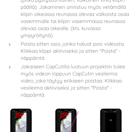
päällä). Jakaminen onnistuu myös vetämällä
klipin oikeassa reunassa olevaa valkoista osaa
vasemmalle tai klipin vasemmassa reunassa
olevaa osaa oikealle. (kts. kuvassa
ympyröitynä).
Poista sitten osio, jonka haluat pois videosta.
Klikkaa klippi aktiiviseksi ja sitten "Poista" -
näppäintä.
Jokaiseen CapCutilla luotuun projektiin tulee
myös videon loppuun CapCutin vesileima
video, joka täytyy erikseen poistaa. Klikkaa
vesileima aktiiviseksi ja sitten "Poista" -
näppäintä.