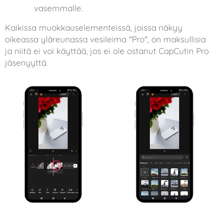
vasemmalle.
Kaikissa muokkauselementeissä, joissa näkyy
oikeassa yläreunassa vesileima "Pro", on maksullisia
ja niitä ei voi käyttää, jos ei ole ostanut CapCutin Pro
jäsenyyttä.