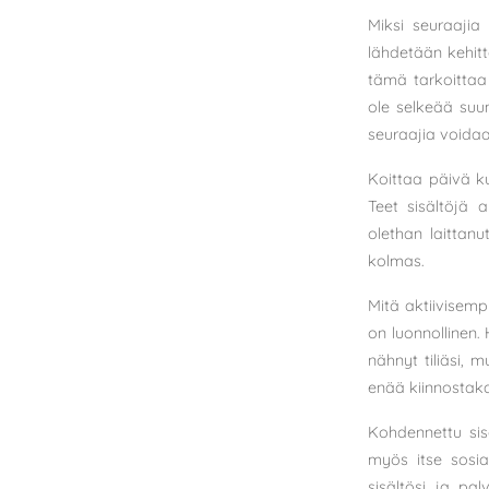
Miksi seuraajia
lähdetään kehitt
tämä tarkoittaa 
ole selkeää suu
seuraajia voidaa
Koittaa päivä k
Teet sisältöjä ak
olethan laittanu
kolmas.
Mitä aktiivisem
on luonnollinen. 
nähnyt tiliäsi, m
enää kiinnostak
Kohdennettu sisä
myös itse sosia
sisältösi ja pa