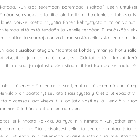
 katoaa, kun alat tekemään parempaa sisältöä? Usein yrityksen
ämään sen vuoksi, että tili ei ole tuottanut halutunlaisia tuloksia.
lähes poikkeuksetta myyntiä. Ennen kehitystyötä tililtä on voinut 
nnitelmaa siitä mitä tehdään ja kenelle tehdään. Ei myöskään ehk
n sitouttaa ja seuraajia on voitu metsästää erilaisista seuraamisrin
un laadit
sisältöstrategian
. Määrittelet
kohderyhmän
ja hiot
sisällö
tiivisesti ja julkaiset niitä tasaisesti. Odotat, että julkaisut kerä
t niihin aikaa ja ajatusta. Sen sijaan tililtäsi katoaa seuraaja. 
pi olet sitä enemmän seuraajia saat, mutta sitä enemmän heitä myö
Henkilö x on päättänyt seurata tiliäsi syystä y. Olet ollut epäaktiiv
utta alkaessasi aktiiviseksi tilisi on jatkuvasti esillä. Henkilö x huo
aan häntä ja hän lopettaa seuraamisen.
ltösi ei kiinnosta kaikkia. Ja hyvä niin. Nimittäin kun jatkat sinn
alisena, alat kerätä yleisöksesi sellaista seuraajakuntaa jota to
lvelusi. Et enää pyri tekemään jokaiselle jotakin ja miellyttämä