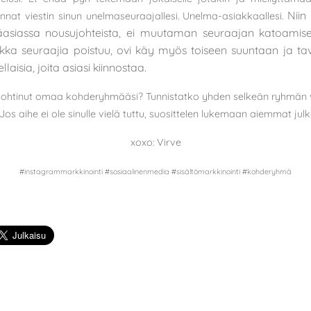
Niin 
ennat viestin sinun unelmaseuraajallesi. Unelma-asiakkaallesi.
äasiassa nousujohteista, ei muutaman seuraajan katoamise
ikka seuraajia poistuu, ovi käy myös toiseen suuntaan ja tavo
llaisia, joita asiasi kiinnostaa.
pohtinut omaa kohderyhmääsi? Tunnistatko yhden selkeän ryhmän
s aihe ei ole sinulle vielä tuttu, suosittelen lukemaan aiemmat julk
xoxo: Virve
#instagrammarkkinointi #sosiaalinenmedia #sisältömarkkinointi #kohderyhmä