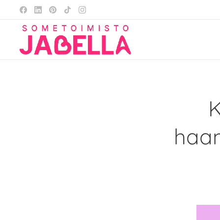
K
haam