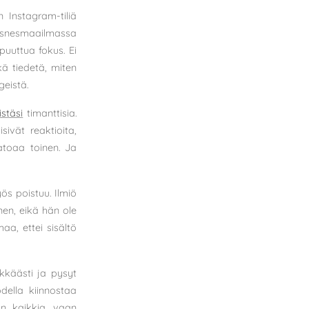
 Instagram-tiliä
 Bisnesmaailmassa
puuttua fokus. Ei
ä tiedetä, miten
geistä.
istäsi
timanttisia.
isivät reaktioita,
Katoaa toinen. Ja
s poistuu. Ilmiö
inen, eikä hän ole
maa, ettei sisältö
ikkäästi ja pysyt
della kiinnostaa
än kaikkia, vaan