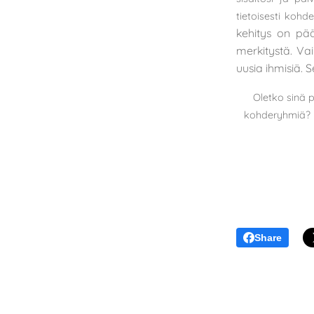
tietoisesti kohd
kehitys on pä
merkitystä. Va
uusia ihmisiä. Se
Oletko sinä 
kohderyhmiä? Jo
Share