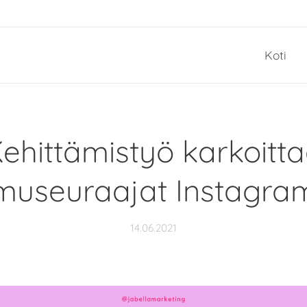
Koti
ehittämistyö karkoitt
useuraajat Instagra
14.06.2021