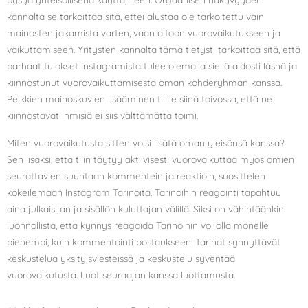
kannalta se tarkoittaa sitä, ettei alustaa ole tarkoitettu vain
mainosten jakamista varten, vaan aitoon vuorovaikutukseen ja
vaikuttamiseen. Yritysten kannalta tämä tietysti tarkoittaa sitä, että
parhaat tulokset Instagramista tulee olemalla siellä aidosti läsnä ja
kiinnostunut vuorovaikuttamisesta oman kohderyhmän kanssa.
Pelkkien mainoskuvien lisääminen tilille siinä toivossa, että ne
kiinnostavat ihmisiä ei siis välttämättä toimi.
Miten vuorovaikutusta sitten voisi lisätä oman yleisönsä kanssa?
Sen lisäksi, että tilin täytyy aktiivisesti vuorovaikuttaa myös omien
seurattavien suuntaan kommentein ja reaktioin, suosittelen
kokeilemaan Instagram Tarinoita. Tarinoihin reagointi tapahtuu
aina julkaisijan ja sisällön kuluttajan välillä. Siksi on vähintäänkin
luonnollista, että kynnys reagoida Tarinoihin voi olla monelle
pienempi, kuin kommentointi postaukseen. Tarinat synnyttävät
keskustelua yksityisviesteissä ja keskustelu syventää
vuorovaikutusta. Luot seuraajan kanssa luottamusta.