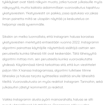
tykkäykset ovat tästä näkyvin muoto, jotka tuovat julkaisuille myös
näkyvyyttä, mutta kaikista aidoimmillaan vuorovaikutus tapahtuu
yksityisviestein. Yksityisviestit on paikka, jossa ajatuksia voi jakaa
ilman painetta miltä se ulospäin näyttää ja keskustelua on
helpompi viedä syvemmälle.
Siksikin on melko luonnollista, että Instagram haluaa korostaa
yksityisviestien merkitystä entisestään vuonna 2022. Instagramin
algoritmi painottaa käyttäjille näytettäviä sisältöjä osittain sen
perusteella kuinka läheisiä tilit ovat keskenään. Tätä läheisyyttä
algoritmi mittaa mm. sen perusteella kuinka vuorovaikutatte
yhdessä. Käytännössä tämä tarkoittaa sitä, että kun viestittelet
paljon tilin X kanssa Instagramissa, algoritmi tulkitsee tilinne
läheisiksi ja haluaa tarjota syötteellesi sisältöä sinulle läheisiltä
tileiltä. Vuorovaikutusta on myös reaktiot Instagram Tarinoihin, sekä
julkaisuihin jätetyt kommentit ja reaktiot.
Vaikka Instagramin alusta pyörii mainosrahalla, haluaa se silti
pysyä yhteisöllisenä käyttäjilleen. Orgaanisen näkyvyyden