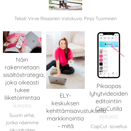
Teksti: Virve Riissanen Valokuva: Pinja Tuominen
Näin
rakennetaan
sisältöstrategia,
joka oikeasti
Pikaopas
tukee
lyhytvideoiden
ELY-
liiketoimintaa
editointiin
keskuksen
16.04.2026
CapCutilla
kehittämisavustuksella
Suurin virhe,
02.10.2025
markkinointia
jonka näemme
– mitä
CapCut -sovellus
pk-yritysten