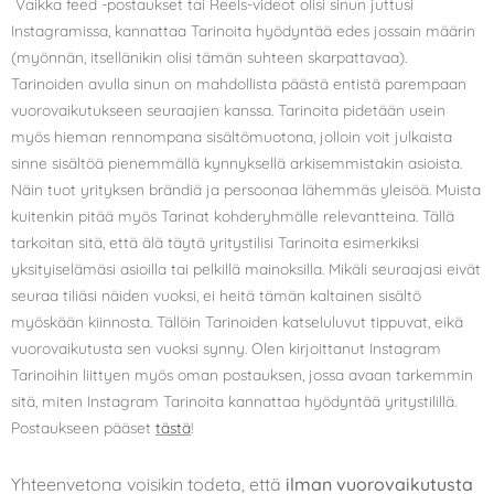
Vaikka feed -postaukset tai Reels-videot olisi sinun juttusi
Instagramissa, kannattaa Tarinoita hyödyntää edes jossain määrin
(myönnän, itsellänikin olisi tämän suhteen skarpattavaa).
Tarinoiden avulla sinun on mahdollista päästä entistä parempaan
vuorovaikutukseen seuraajien kanssa. Tarinoita pidetään usein
myös hieman rennompana sisältömuotona, jolloin voit julkaista
sinne sisältöä pienemmällä kynnyksellä arkisemmistakin asioista.
Näin tuot yrityksen brändiä ja persoonaa lähemmäs yleisöä. Muista
kuitenkin pitää myös Tarinat kohderyhmälle relevantteina. Tällä
tarkoitan sitä, että älä täytä yritystilisi Tarinoita esimerkiksi
yksityiselämäsi asioilla tai pelkillä mainoksilla. Mikäli seuraajasi eivät
seuraa tiliäsi näiden vuoksi, ei heitä tämän kaltainen sisältö
myöskään kiinnosta. Tällöin Tarinoiden katseluluvut tippuvat, eikä
vuorovaikutusta sen vuoksi synny. Olen kirjoittanut Instagram
Tarinoihin liittyen myös oman postauksen, jossa avaan tarkemmin
sitä, miten Instagram Tarinoita kannattaa hyödyntää yritystilillä.
Postaukseen pääset
tästä
!
Yhteenvetona voisikin todeta, että
ilman vuorovaikutusta